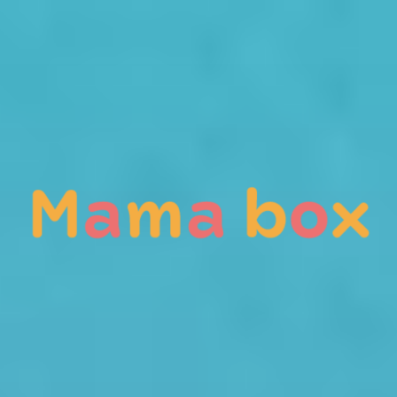
MAMABOX
家族が笑顔になれる家